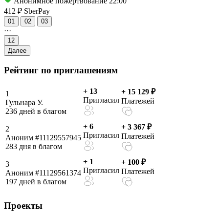
Анонимное пожертвование
22:00
412 ₽
SberPay
01
02
03
···
12
Далее
Рейтинг по приглашениям
+ 13
+ 15 129 ₽
1
Пригласил
Платежей
Гульнара У.
236 дней в благом
+ 6
+ 3 367 ₽
2
Пригласил
Платежей
Аноним #11129557945
283 дня в благом
+ 1
+ 100 ₽
3
Пригласил
Платежей
Аноним #11129561374
197 дней в благом
Проекты