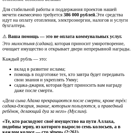
Для стабильной работы и поддержания проектов нашей
мечети ежемесячно требуется
386 000 рублей
.Эти средства
идут на оплату отопления, электроэнергии, налогов и услуги
бухгалтера.
⚠️
Ваша помощь — это не оплата коммунальных услуг.
Это
милостыня (садака)
, которая приносит умиротворение,
очищает имущество и открывает двери непрерывной награды.
Каждый рубль — это:
вклад в развитие ислама;
помощь в подготовке тех, кто завтра будет передавать
свои знания и укреплять Умму;
садака-джария, которая будет приносить вам награду
даже после смерти.
«Дела сына Адама прекращаются после смерти, кроме трёх:
садака-джария, знание, которым пользуются, и праведный
ребёнок, делающий дуа за него» (Муслим).
«Те, кто расходуют своё имущество на пути Аллаха,
подобны зерну, из которого выросло семь колосьев, а в
каждом колосе — сто зёрен» (2:261).