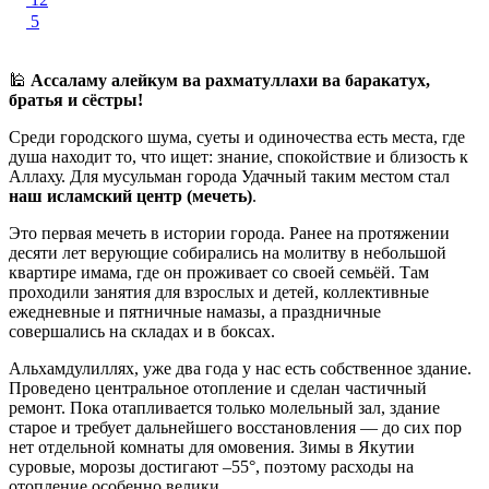
5
🕌
Ассаламу алейкум ва рахматуллахи ва баракатух,
братья и сёстры!
Среди городского шума, суеты и одиночества есть места, где
душа находит то, что ищет: знание, спокойствие и близость к
Аллаху. Для мусульман города Удачный таким местом стал
наш исламский центр (мечеть)
.
Это первая мечеть в истории города. Ранее на протяжении
десяти лет верующие собирались на молитву в небольшой
квартире имама, где он проживает со своей семьёй. Там
проходили занятия для взрослых и детей, коллективные
ежедневные и пятничные намазы, а праздничные
совершались на складах и в боксах.
Альхамдулиллях, уже два года у нас есть собственное здание.
Проведено центральное отопление и сделан частичный
ремонт. Пока отапливается только молельный зал, здание
старое и требует дальнейшего восстановления — до сих пор
нет отдельной комнаты для омовения. Зимы в Якутии
суровые, морозы достигают –55°, поэтому расходы на
отопление особенно велики.