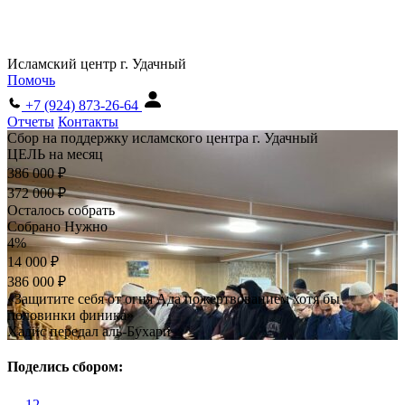
Исламский центр г. Удачный
Помочь
+7 (924) 873-26-64
Отчеты
Контакты
Сбор на поддержку исламского центра г. Удачный
ЦЕЛЬ на месяц
386 000 ₽
372 000 ₽
Осталось собрать
Собрано
Нужно
4%
14 000 ₽
386 000 ₽
«Защитите себя от огня Ада пожертвованием хотя бы
половинки финика»
Хадис передал аль-Бухари
Поделись сбором:
12